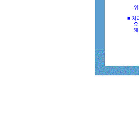
위
■ 처
요
해