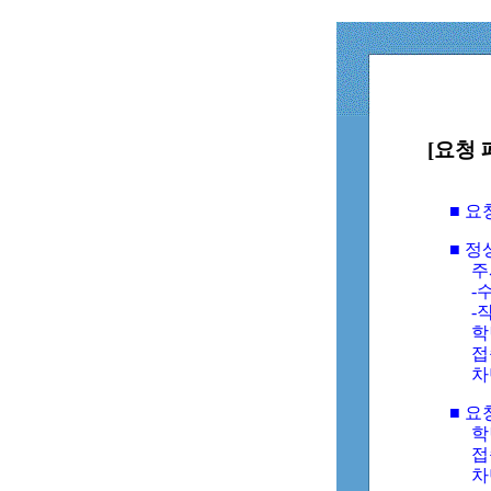
[요청 
■ 
■ 
주
-수
-
학
접
차
■ 요
학번
접속
차단