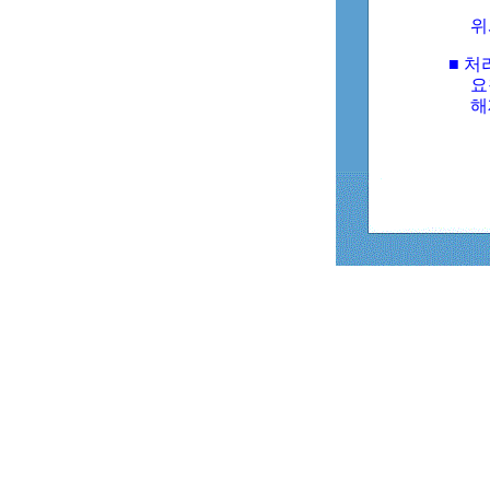
위
■ 처
요
해