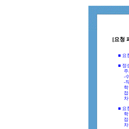
[요청 
■ 
■ 
주
-수
-
학
접
차
■ 요
학번
접속
차단