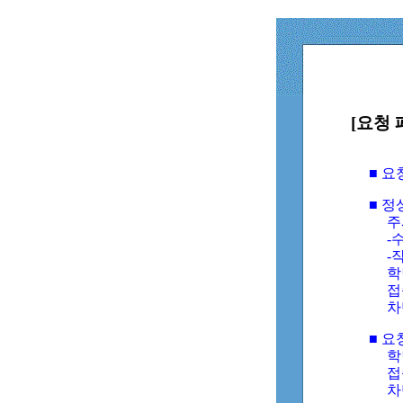
[요청 
■ 
■ 
주
-수
-
학
접
차
■ 요
학번
접속
차단