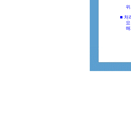
위
■ 처
요
해