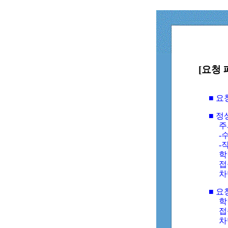
[요청 
■ 
■ 
주
-수
-
학
접
차
■ 요
학번
접속
차단