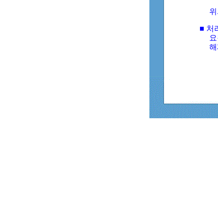
위
■ 처
요
해