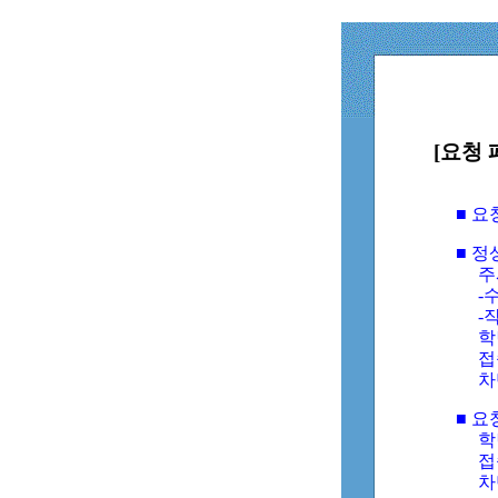
[요청 
■ 
■ 
주
-수
-
학
접
차
■ 요
학번
접속
차단