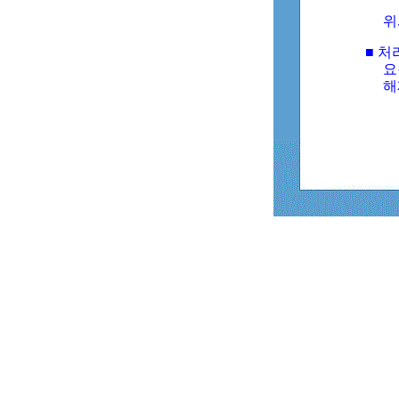
위
■ 처
요
해