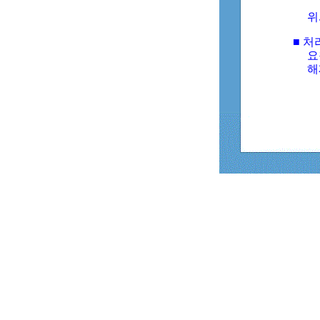
위
■ 처
요
해