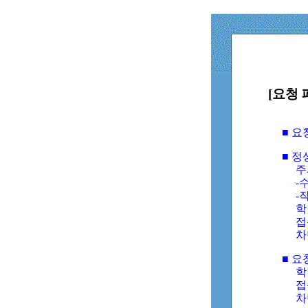
[요청 
■ 
■ 
주
-수
-
학
접
차
■ 요
학번
접속
차단