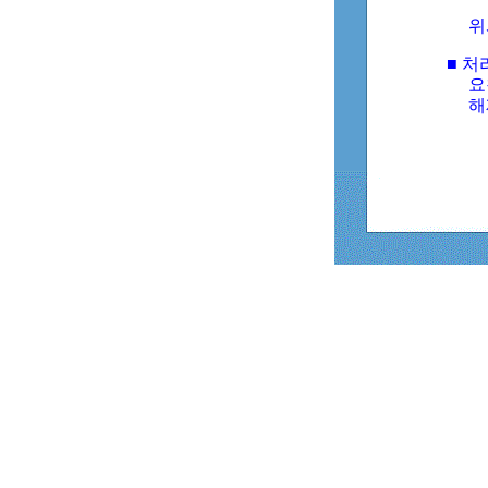
위
■ 처
요
해