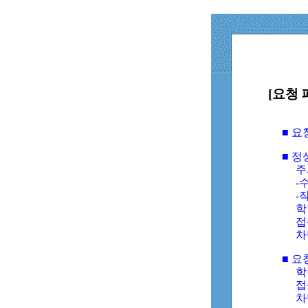
[요청 
■ 
■ 
주
-수
-
학
접
차
■ 요
학번
접속
차단