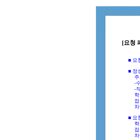
[요청 
■ 
■ 
주
-수
-
학
접
차
■ 요
학번
접속
차단