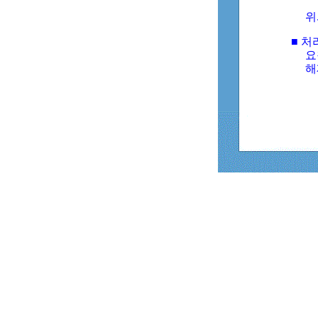
위
■ 처
요
해