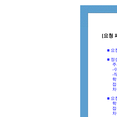
[요청 
■ 
■ 
주
-수
-
학
접
차
■ 요
학번
접속
차단