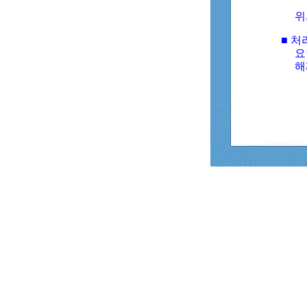
위
■ 처
요
해