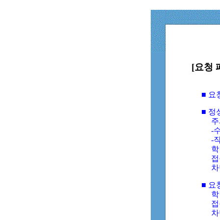
[요청 
■ 
■ 
주
-수
-
학
접
차
■ 요
학번
접속
차단