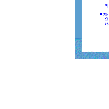
위
■ 처
요
해