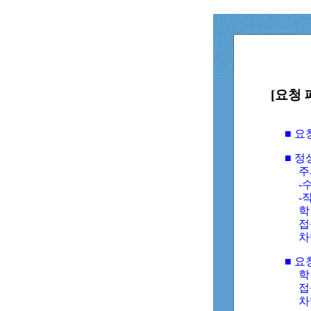
[요청 
■ 
■ 
주
-수
-
학
접
차
■ 요
학번
접속
차단