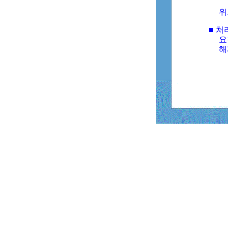
위
■ 처
요
해