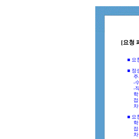
[요청 
■ 
■ 
주
-수
-
학
접
차
■ 요
학번
접속
차단