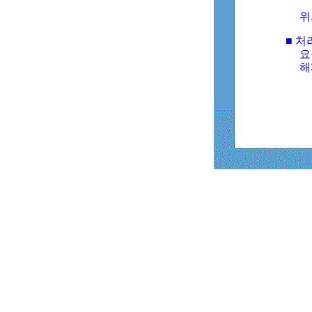
위
■ 처
요
해