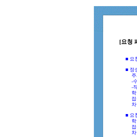
[요청 
■ 
■ 
주
-수
-
학
접
차
■ 요
학번
접속
차단