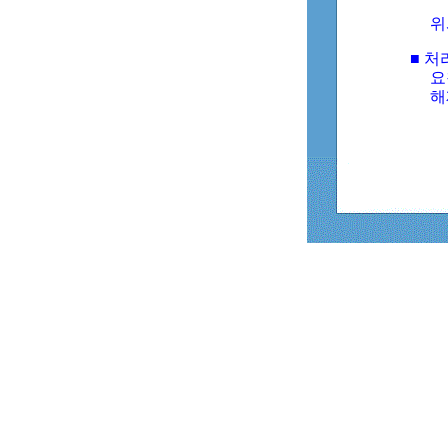
위
■ 처
요
해