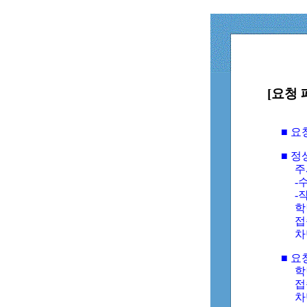
[요청 
■ 
■ 
주
-수
-
학
접
차
■ 요
학번
접속
차단