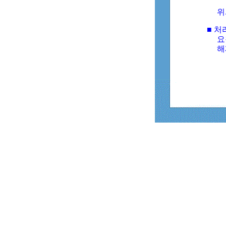
위
■ 처
요
해