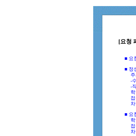
[요청 
■ 
■ 
주
-수
-
학
접
차
■ 요
학번
접속
차단