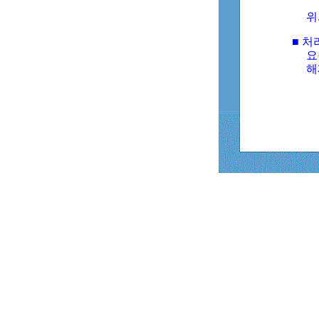
위
■ 처
요
해