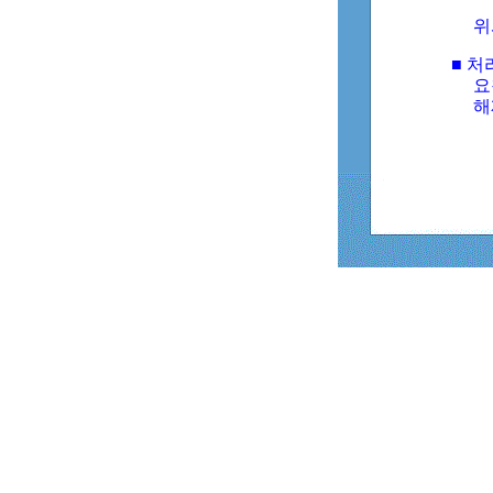
위
■ 처
요
해