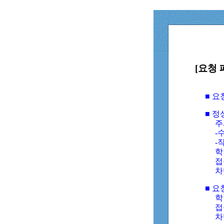
[요청 
■ 
■ 
주
-수
-
학
접
차
■ 요
학번
접속
차단