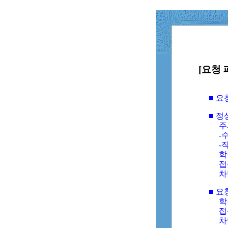
[요청 
■ 
■ 
주
-수
-
학
접
차
■ 요
학번
접속
차단