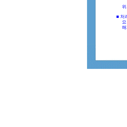
위
■ 처
요
해