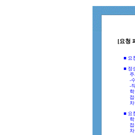
[요청 
■ 
■ 
주
-수
-
학
접
차
■ 요
학번
접속
차단