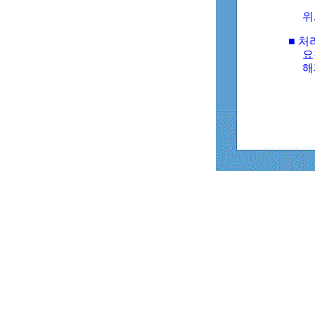
위
■ 처
요
해