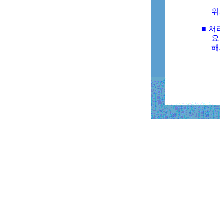
위
■ 처
요
해