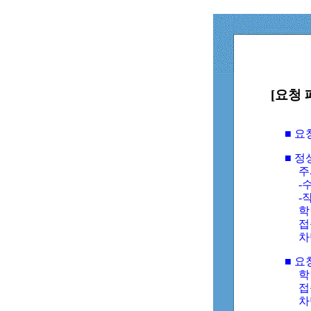
[요청 
■ 
■ 
주
-수
-
학
접
차
■ 요
학번
접속
차단