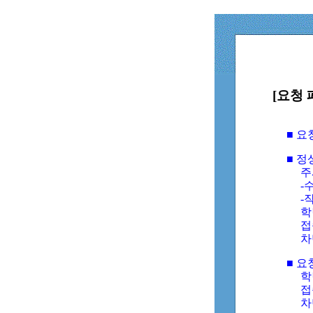
[요청 
■ 
■ 
주
-수
-
학
접
차
■ 요
학번
접속
차단