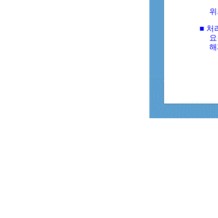
위
■ 처
요
해