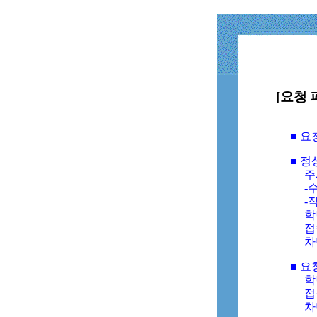
[요청 
■ 
■ 
주
-수
-
학
접
차
■ 요
학번
접속
차단