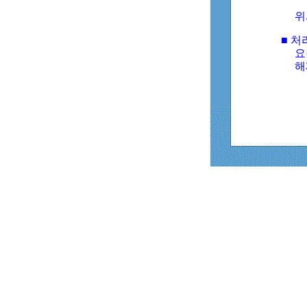
위
■ 처
요
해