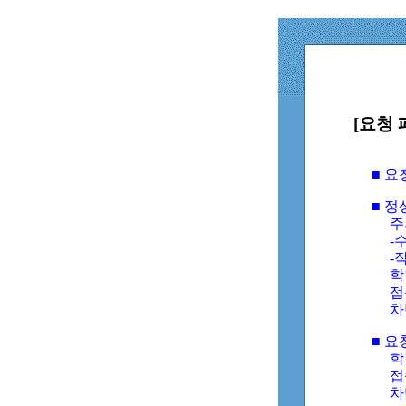
[요청 
■ 
■ 
주
-수
-
학
접
차
■ 요
학번
접속
차단