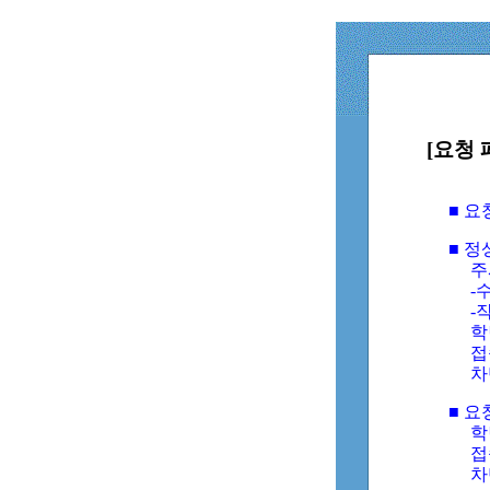
[요청 
■ 
■ 
주
-수
-
학
접
차
■ 요
학번
접속
차단