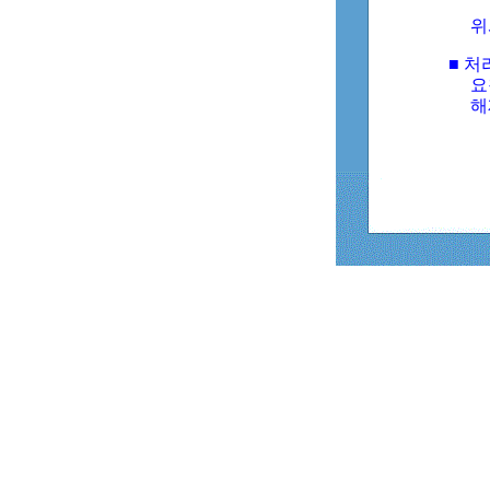
위
■ 처
요
해