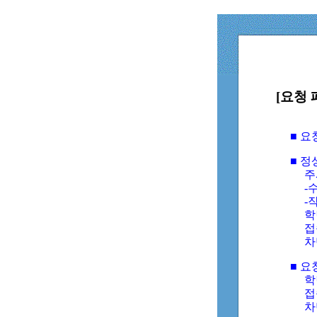
[요청 
■ 
■ 
주
-수
-
학
접
차
■ 요
학번
접속
차단