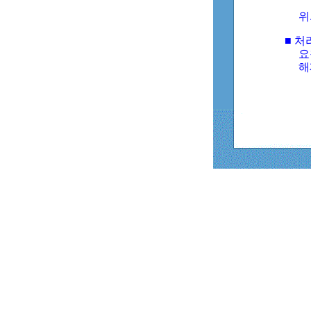
위
■ 처
요
해