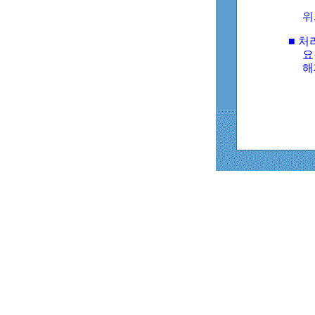
위
■ 처
요
해