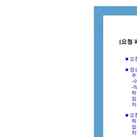
[요청 
■ 
■ 
주
-수
-
학
접
차
■ 요
학번
접속
차단