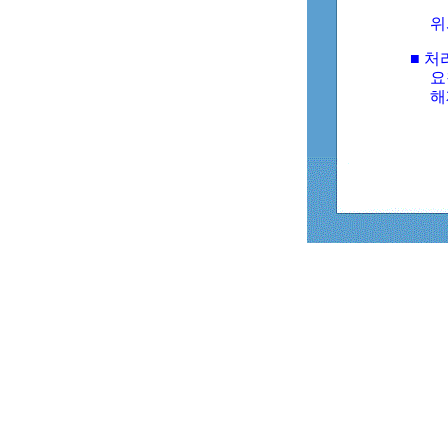
위
■ 처
요
해