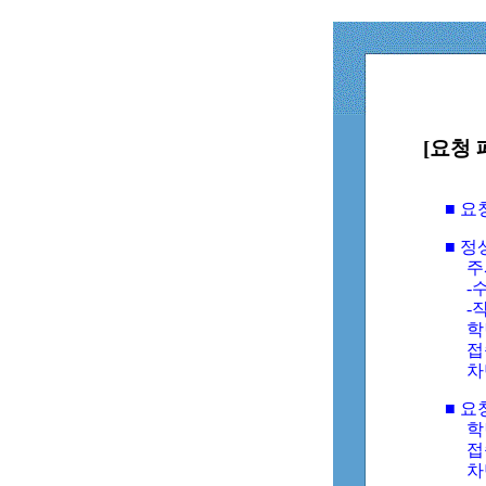
[요청 
■ 
■ 
주
-수
-
학
접
차
■ 요
학번
접속
차단