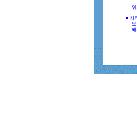
위
■ 처
요
해