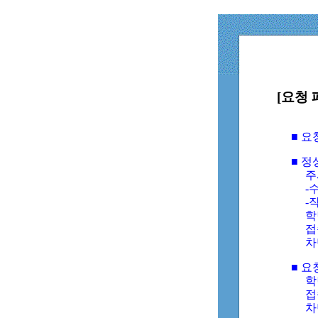
[요청 
■ 
■ 
주
-수
-
학
접
차
■ 요
학번
접속
차단