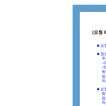
[요청 
■ 
■ 
주
-수
-
학
접
차
■ 요
학번
접속
차단