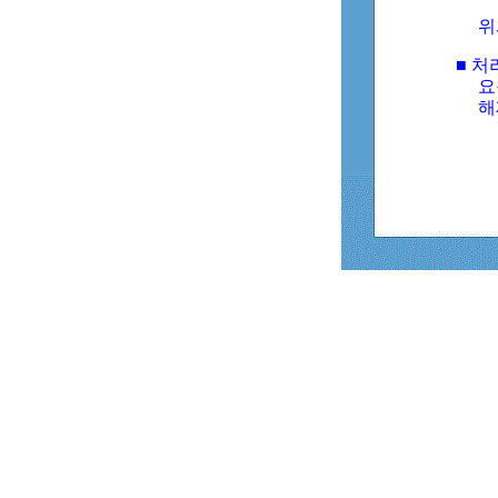
위
■ 처
요
해