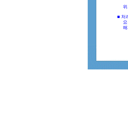
위
■ 처
요
해