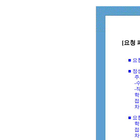
[요청 
■ 
■ 
주
-수
-
학
접
차
■ 요
학번
접속
차단