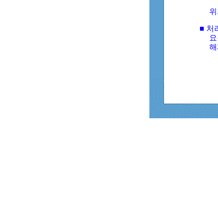
위
■ 처
요
해