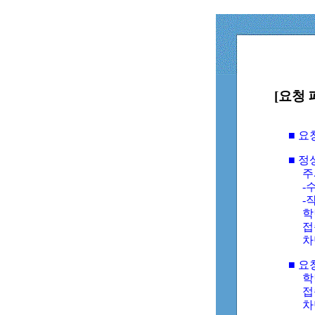
[요청 
■ 
■ 
주
-수
-
학
접
차
■ 요
학번
접속
차단