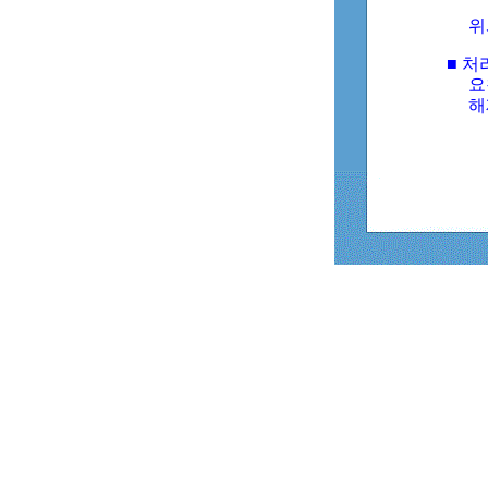
위
■ 처
요
해