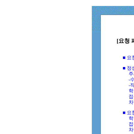
[요청 
■ 
■ 
주
-수
-
학
접
차
■ 요
학번
접속
차단