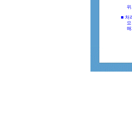
위
■ 처
요
해