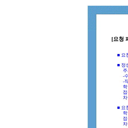
[요청 
■ 
■ 
주
-수
-
학
접
차
■ 요
학번
접속
차단