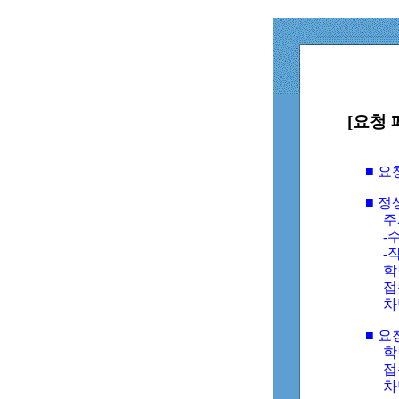
[요청 
■ 
■ 
주
-수
-
학
접
차
■ 요
학번
접속
차단