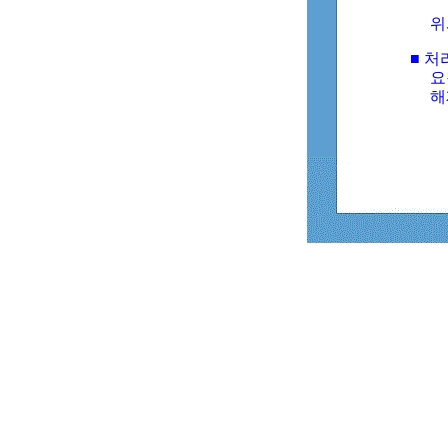
위
■ 처
요
해