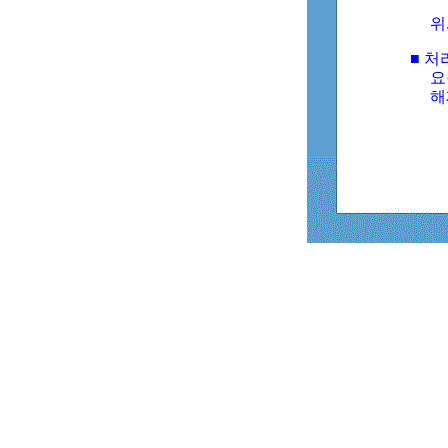
위
■ 처
요
해