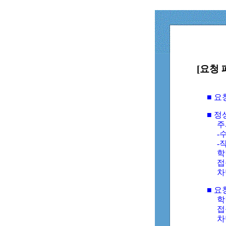
[요청 
■ 
■ 
주
-수
-
학
접
차
■ 요
학번
접속
차단