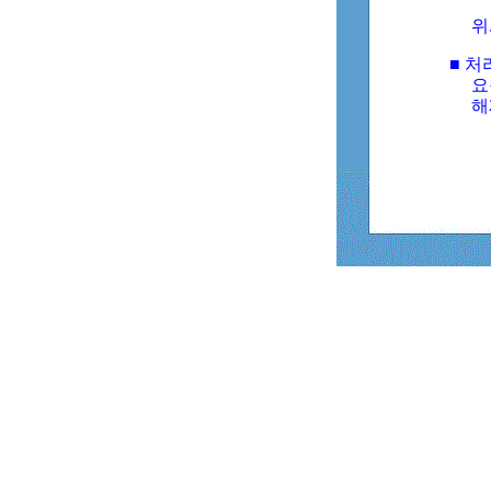
위
■ 처
요
해