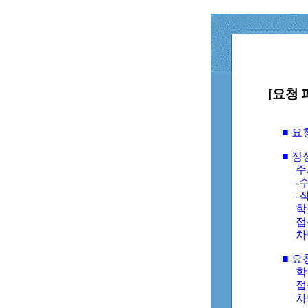
[요청 
■ 
■ 
주
-수
-
학
접
차
■ 요
학번
접속
차단