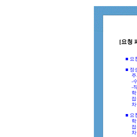
[요청 
■ 
■ 
주
-수
-
학
접
차
■ 요
학번
접속
차단