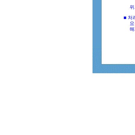
위
■ 처
요
해