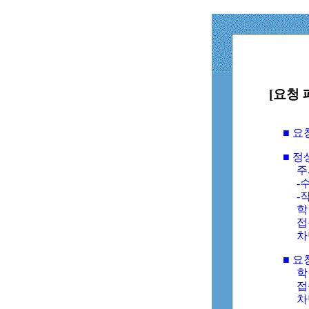
[요청 
■ 
■ 
주
-수
-
학
접
차
■ 요
학번
접속
차단