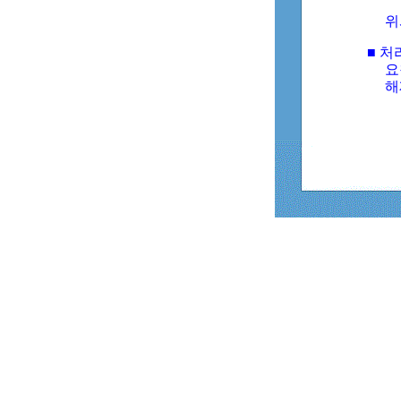
위
■ 처
요
해