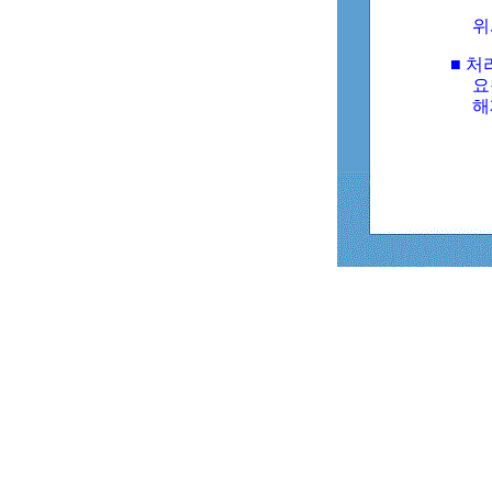
위
■ 처
요
해