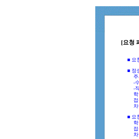
[요청 
■ 
■ 
주
-수
-
학
접
차
■ 요
학번
접속
차단