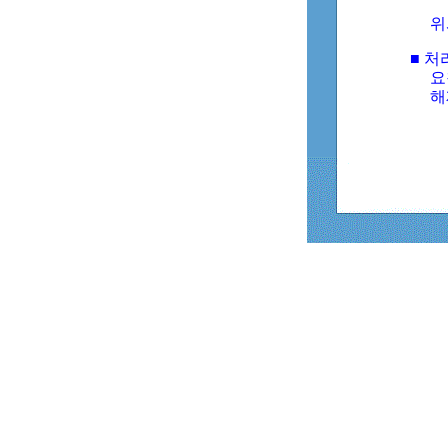
위
■ 처
요
해