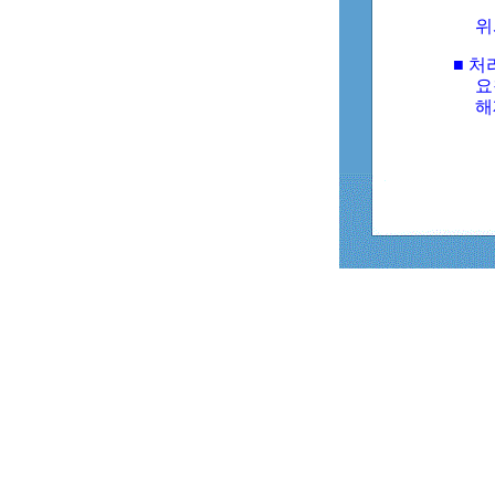
위
■ 처
요
해