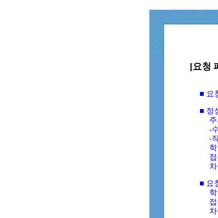
[요청 
■ 
■ 
주
-수
-
학
접
차
■ 요
학번
접속
차단