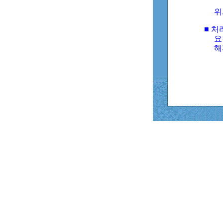
위
■ 처
요
해