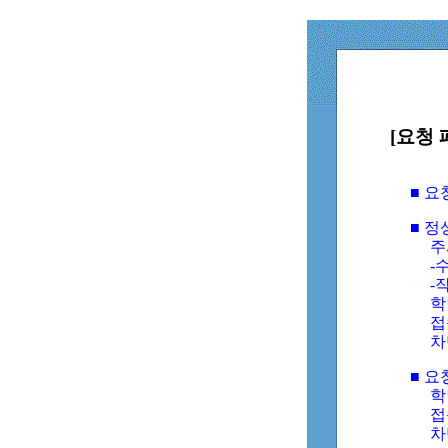
[요청 
■ 
■ 
주
-수
-
학
접
차
■ 요
학번
접속
차단