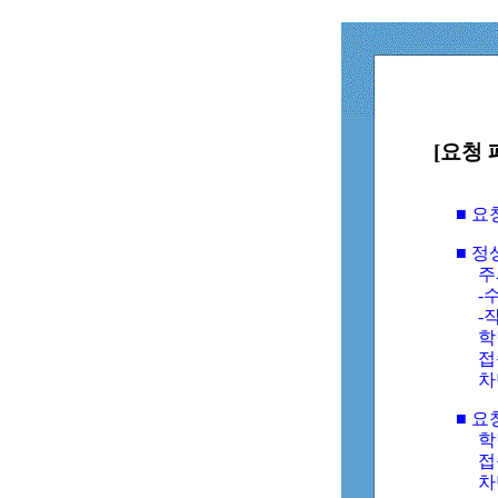
[요청 
■ 
■ 
주
-수
-
학
접
차
■ 요
학번
접속
차단