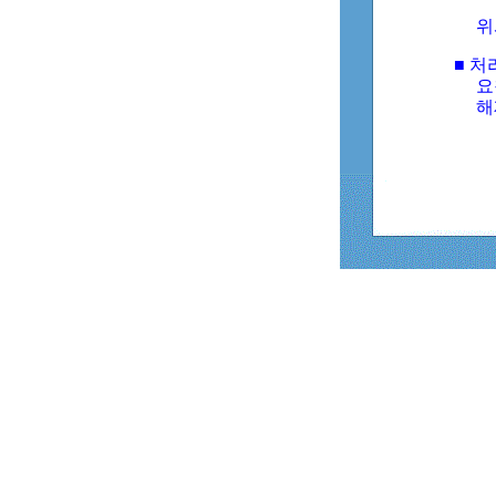
위
■ 처
요
해