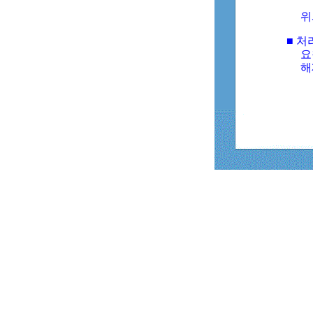
위
■ 처
요
해