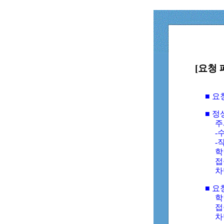
[요청 
■ 
■ 
주
-수
-
학
접
차
■ 요
학번
접속
차단