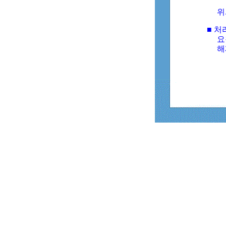
위
■ 처
요
해