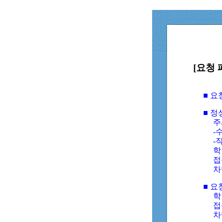
[요청 
■ 
■ 
주
-수
-
학
접
차
■ 요
학번
접속
차단