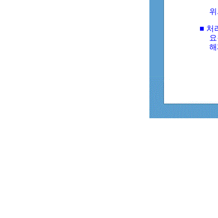
위
■ 처
요
해