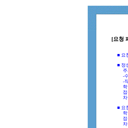
[요청 
■ 
■ 
주
-수
-
학
접
차
■ 요
학번
접속
차단