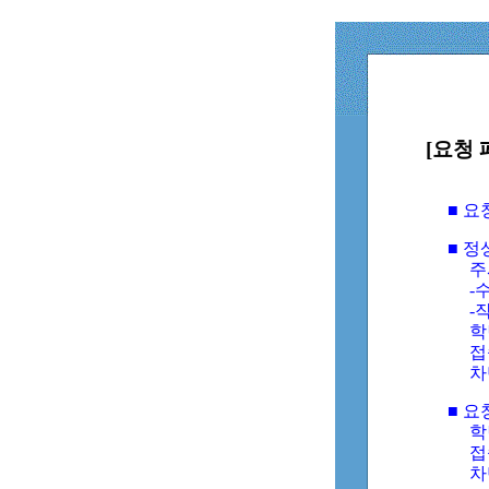
[요청 
■ 
■ 
주
-수
-
학
접
차
■ 요
학번
접속
차단