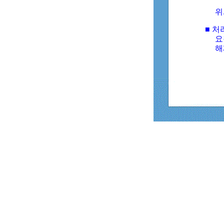
위
■ 처
요
해