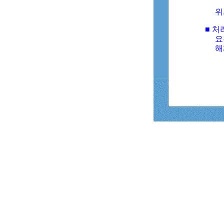
위
■ 처
요
해