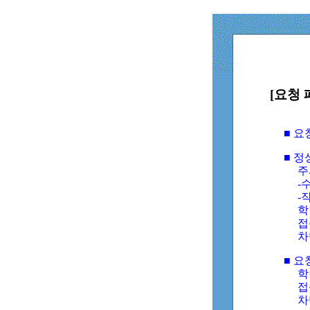
[요청 
■ 
■ 
주
-수
-
학
접
차
■ 요
학번
접속
차단