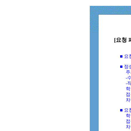
[요청 
■ 
■ 
주
-수
-
학
접
차
■ 요
학번
접속
차단