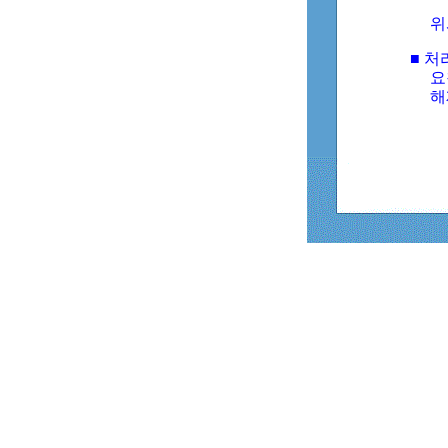
위
■ 처
요
해