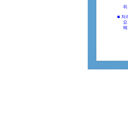
위
■ 처
요
해