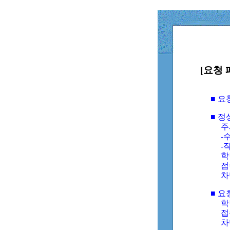
[요청 
■ 
■ 
주
-수
-
학
접
차
■ 요
학번
접속
차단