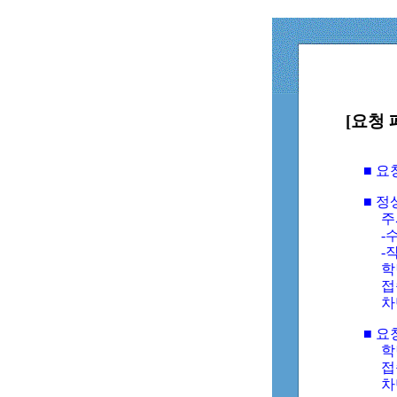
[요청 
■ 
■ 
주
-수
-
학
접
차
■ 요
학번
접속
차단